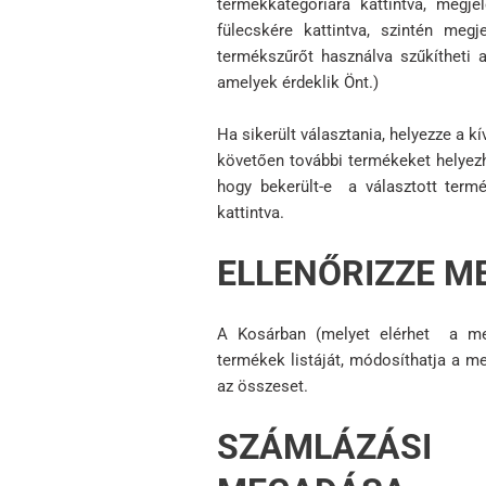
termékkategóriára kattintva, megj
fülecskére kattintva, szintén meg
termékszűrőt használva szűkítheti 
amelyek érdeklik Önt.)
Ha sikerült választania, helyezze a
követően további termékeket helyezhe
hogy bekerült-e a választott termé
kattintva.
ELLENŐRIZZE M
A Kosárban (melyet elérhet a menüb
termékek listáját, módosíthatja a me
az összeset.
SZÁMLÁZÁSI 