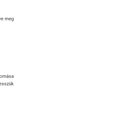
tve meg
yomása
vesszük