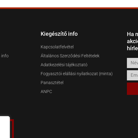
Kiegészítő info
Ha n
akci
Kapcsolatfelvétel
hírl
 info
Általános Szerződési Feltételek
Név
Adatkezelési tájékoztató
Email
Fogyasztói elállási nyilatkozat (minta)
Panasztétel
ANPC