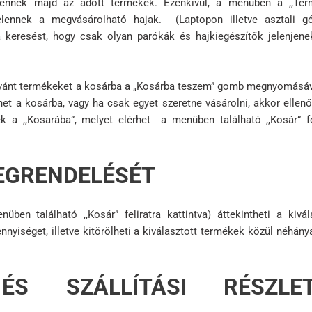
elennek majd az adott termékek. Ezenkívül, a menüben a ,,Ter
jelennek a megvásárolható hajak. (Laptopon illetve asztali g
a keresést, hogy csak olyan parókák és hajkiegészítők jelenjen
 kívánt termékeket a kosárba a „Kosárba teszem” gomb megnyomásáv
t a kosárba, vagy ha csak egyet szeretne vásárolni, akkor ellenőr
k a ,,Kosarába”, melyet elérhet a menüben található ,,Kosár” fe
EGRENDELÉSÉT
en található ,,Kosár” feliratra kattintva) áttekintheti a kivál
nnyiséget, illetve kitörölheti a kiválasztott termékek közül néhány
ÉS SZÁLLÍTÁSI RÉSZLE