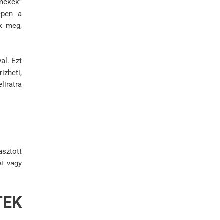
mékek”
épen a
ek meg,
al. Ezt
izheti,
liratra
asztott
at vagy
TEK