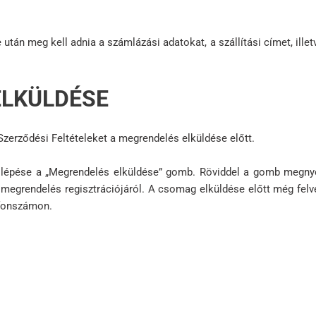
után meg kell adnia a számlázási adatokat, a szállítási címet, ille
ELKÜLDÉSE
 Szerződési Feltételeket a megrendelés elküldése előtt.
 lépése a „Megrendelés elküldése” gomb. Röviddel a gomb megn
a megrendelés regisztrációjáról. A csomag elküldése előtt még fel
efonszámon.