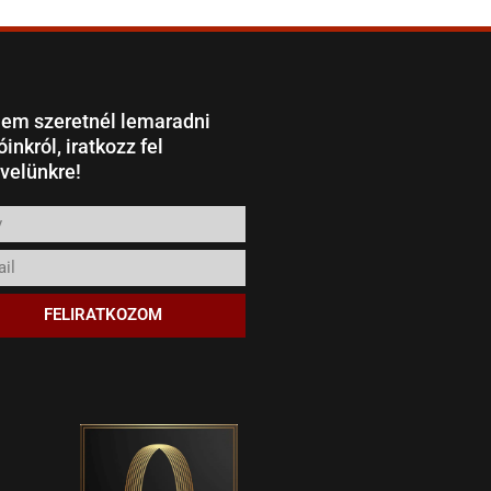
em szeretnél lemaradni
óinkról, iratkozz fel
evelünkre!
FELIRATKOZOM