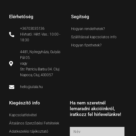
Elérhetőség
Segítség
+36703035136
Hogyan rendelhetek?
Hívható: Hétf.-Vas.: 10:00 -
Szállítással kapcsolatos info
18:30
Hogyan fizethetek?
4481, Nyíregyháza, Gulyás
Pál 05.
vagy
Str. Patriciu Barbu 04. Cluj
Napoca, Cluj, 400057
hello@ulala.hu
Kiegészítő info
Ha nem szeretnél
lemaradni akcióinkról,
iratkozz fel hírlevelünkre!
Kapcsolatfelvétel
Általános Szerződési Feltételek
Név
Adatkezelési tájékoztató