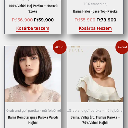
70% emberi haj
100% Valódi Haj Paróka – Hosszú
Szőke
Barna Hálós (lace Top) Paróka
Ft
156.900
Ft
59.900
Ft
155.900
Ft
73.900
Kosárba teszem
Kosárba teszem
Akció!
Akció!
Original
Current
Original
Curre
price
price
price
price
was:
is:
was:
is:
Ft138.000.
Ft49.900.
Ft99.900.
Ft39.
,,Grab and go" paróka - mű fejbőrrel
,,Grab and go" paróka - mű fejbőrrel
Barna Kemoterápiás Paróka Valódi
Barna, Vállig Érő, Frufrús Paróka –
Hajból
70% Valódi Hajból