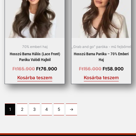
Ft165.900.
Ft76.900.
Ft156.000.
Ft58.
70% emberi haj
,,Grab and go" paróka - mű fejbőrrel
Hosszú Barna Hálós (lace Front)
Hosszú Barna Paróka – 70% Emberi
Paróka Valódi Hajból
Haj
Ft
165.900
Ft
76.900
Ft
156.000
Ft
58.900
Kosárba teszem
Kosárba teszem
1
2
3
4
5
→