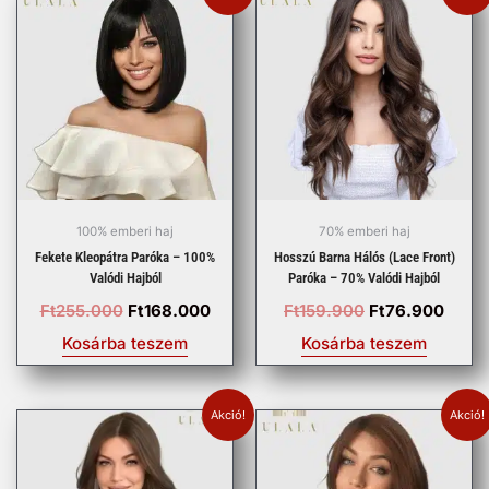
price
price
price
price
was:
is:
was:
is:
Ft255.000.
Ft168.000.
Ft159.900.
Ft76.
100% emberi haj
70% emberi haj
Fekete Kleopátra Paróka – 100%
Hosszú Barna Hálós (lace Front)
Valódi Hajból
Paróka – 70% Valódi Hajból
Ft
255.000
Ft
168.000
Ft
159.900
Ft
76.900
Kosárba teszem
Kosárba teszem
Akció!
Akció!
Original
Current
Original
Curre
price
price
price
price
was:
is:
was:
is: