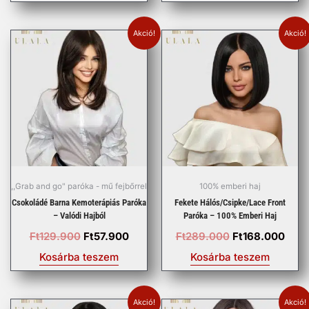
Akció!
Akció!
Original
Current
Original
Curr
price
price
price
pric
was:
is:
was:
is:
Ft129.900.
Ft57.900.
Ft289.000.
Ft168
,,Grab and go" paróka - mű fejbőrrel
100% emberi haj
Csokoládé Barna Kemoterápiás Paróka
Fekete Hálós/Csipke/Lace Front
– Valódi Hajból
Paróka – 100% Emberi Haj
Ft
129.900
Ft
57.900
Ft
289.000
Ft
168.000
Kosárba teszem
Kosárba teszem
Akció!
Akció!
Original
Current
Original
Curre