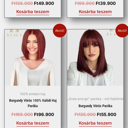
Ft
138.000
Ft
49.900
Ft
99.900
Ft
39.900
Kosárba teszem
Kosárba teszem
Akció!
Akció!
Original
Current
Original
Curre
price
price
price
price
was:
is:
was:
is:
Ft169.000.
Ft96.900.
Ft135.900.
Ft55.
100% emberi haj
,,Grab and go" paróka - mű fejbőrrel
Burgundy Vörös 100% Valódi Haj
Paróka
Burgundy Vörös Paróka
Ft
169.000
Ft
96.900
Ft
135.900
Ft
55.900
Kosárba teszem
Kosárba teszem