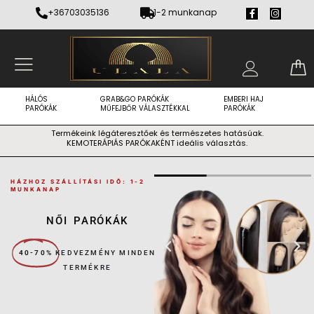
Skip
F
I
+36703035136
1-2 munkanap
a
n
to
c
s
content
e
t
b
a
o
g
o
r
k
a
-
m
f
HÁLÓS
GRAB&GO PARÓKÁK
EMBERI HAJ
PARÓKÁK
MŰFEJBŐR VÁLASZTÉKKAL
PARÓKÁK
Termékeink légáteresztőek és természetes hatásúak.
KEMOTERÁPIÁS PARÓKAKÉNT ideális választás.
HÁZHOZ SZÁLLÍTÁSI IDŐ: 1-2
MUNKANAP
NŐI PARÓKÁK
40-70%
KEDVEZMÉNY MINDEN
TERMÉKRE