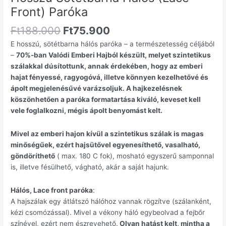
Front) Paróka
Ft
188.000
Ft
75.900
E hosszú, sötétbarna hálós paróka – a természetesség céljából
–
70%-ban Valódi Emberi Hajból készült, melyet szintetikus
szálakkal dúsítottunk, annak érdekében, hogy az emberi
hajat fényessé, ragyogóvá, illetve könnyen kezelhetővé és
ápolt megjelenésűvé varázsoljuk. A hajkezelésnek
köszönhetően a paróka formatartása kiváló, keveset kell
vele foglalkozni, mégis ápolt benyomást kelt.
Mivel az emberi hajon kívül a szintetikus szálak is magas
minőségűek, ezért hajsütővel egyenesíthető, vasalható,
göndöríthető
( max. 180 C fok), mosható egyszerű samponnal
is, illetve fésülhető, vágható, akár a saját hajunk.
Hálós, Lace front paróka
:
A hajszálak egy átlátszó hálóhoz vannak rögzítve (szálanként,
kézi csomózással). Mivel a vékony háló egybeolvad a fejbőr
színével, ezért nem észrevehető.
Olyan hatást kelt, mintha a