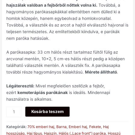
hajszálak valóban a fejbőrből nőttek volna ki.
Továbbá, a
hagyományos parókasapkákkal ellentétben nem dülled ki a
homlok közepén, hanem egybeolvad a homlokvonallal.
Továbbá, a választék és az arcot a hajtól elválasztó hajvonal is
teljesen természetes. Az említettekből kiindulva, e parókák
nem paróka hatásúak.
A parókasapka: 33 cm hálós részt tartalmaz fültől fülig az
arcvonal mentén, 10×2, 5 cm-es hálós részt pedig a középen
található választék mentén. A választék fix. A parókasapka
további része hagyományos kialakítású.
Mérete állítható
.
Légáteresztő:
Mivel megfelelően szellőzik a fejbőr,
ezért
kemoterápiás parókának
is ideális. Mindennapi
használatra is alkalmas.
Kosárba teszem
Kategóriák:
70% emberi haj
,
Barna
,
Emberi haj
,
Fekete
,
Haj
hosszúság
,
Haj típus
,
Hajszín
,
Hálós (,,Lace front") paróka
,
Hosszú