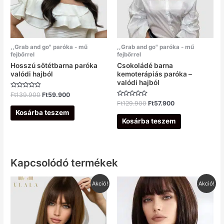
,,Grab and go" paróka - mű
,,Grab and go" paróka - mű
fejbőrrel
fejbőrrel
Hosszú sötétbarna paróka
Csokoládé barna
valódi hajból
kemoterápiás paróka –
valódi hajból
Értékelés:
Ft
139.900
Ft
59.900
0
Értékelés:
Ft
129.900
Ft
57.900
/
0
5
Kosárba teszem
/
5
Kosárba teszem
Kapcsolódó termékek
Original
Current
Original
Current
Akció!
Akció!
price
price
price
price
was:
is:
was:
is:
Ft138.900.
Ft54.900.
Ft138.000.
Ft49.900.