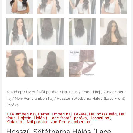
Kezdőlap
/
Üzlet
/
Női paróka
/
Haj típus
/
Emberi haj
/
70% emberi
haj
/
Non-Remy emberi haj
/ Hosszú Sötétbarna Hálós (Lace Front)
Paróka
70% emberi haj
,
Barna
,
Emberi haj
,
Fekete
,
Haj hosszúság
,
Haj
típus
,
Hajszín
,
Hálós (,,Lace front") paróka
,
Hosszú haj
,
Kialakítás
,
Női paróka
,
Non-Remy emberi haj
Hosszú Sötétbarna Hálós (Lace