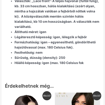
Választék:
,,Lace front”: A teljes hajvonal (fültől fülig),
kb. 33 cm hosszban, hálós kialakítású (ezért olyan,
mintha a hajszálak valóban a fejbőrből nőttek volna
ki). A középválaszték mentén szintén hálós
kialakítású, kb 10 cm hosszúságban. A választék nem
variálható.
Állítható méret:
igen
Légáteresztő képesség:
igen, lélegzik a fejbőr
Formázhatóság:
igen – egyenesíthető, göndöríthető
hajsütővassal (max. 180 Celsius fok).
Festhetőség:
nem
Sűrűség, dússág (density):
250
Hőálló képesség:
igen (max. 180 Celsius fok
Érdekelhetnek még…
Original
Current
Original
Current
Akció!
Akció!
price
price
price
price
was:
is:
was:
is: