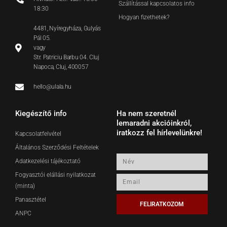
Szállítással kapcsolatos info
18:30
Hogyan fizethetek?
4481, Nyíregyháza, Gulyás
Pál 05.
vagy
Str. Patriciu Barbu 04. Cluj
Napoca, Cluj, 400057
hello@ulala.hu
Kiegészítő info
Ha nem szeretnél
lemaradni akcióinkról,
iratkozz fel hírlevelünkre!
Kapcsolatfelvétel
Általános Szerződési Feltételek
Név
Adatkezelési tájékoztató
Fogyasztói elállási nyilatkozat
Email
(minta)
Panasztétel
FELIRATKOZOM
ANPC