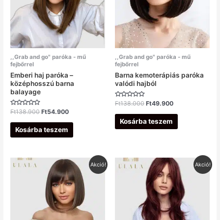
,,Grab and go" paróka - mű
,,Grab and go" paróka - mű
fejbőrrel
fejbőrrel
Emberi haj paróka –
Barna kemoterápiás paróka
középhosszú barna
valódi hajból
balayage
Értékelés:
Ft
138.000
Ft
49.900
0
Értékelés:
Ft
138.900
Ft
54.900
/
0
5
Kosárba teszem
/
5
Kosárba teszem
Original
Current
Original
Current
Akció!
Akció!
price
price
price
price
was:
is:
was:
is:
Ft99.900.
Ft46.900.
Ft149.900.
Ft59.900.