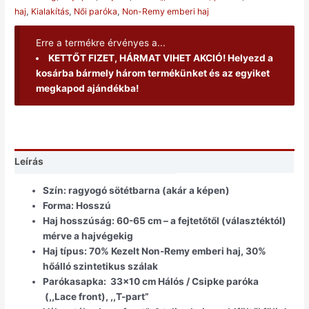
haj
,
Kialakítás
,
Női paróka
,
Non-Remy emberi haj
Erre a termékre érvényes a...
KETTŐT FIZET, HÁRMAT VIHET AKCIÓ!
Helyezd a
kosárba bármely három termékünket és az egyiket
megkapod ajándékba!
Leírás
Szín:
ragyogó sötétbarna (akár a képen)
Forma:
Hosszú
Haj hosszúság:
60-65 cm – a fejtetőtől (választéktól)
mérve a hajvégekig
Haj típus:
70% Kezelt Non-Remy emberi haj, 30%
hőálló szintetikus szálak
Parókasapka:
33×10 cm Hálós / Csipke paróka
(,,Lace front), ,,T-part”