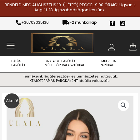
Skip
RENDELD MEG AUGUSZTUS 10. (HÉTFŐ) REGGEL 9:00 ÓRÁIG! Ugyanis
Aug. 11-18-ig szabadságon leszünk.
to
content
F
I
+36703035136
1-2 munkanap
a
n
c
s
e
t
b
a
o
g
o
r
k
a
-
m
f
HÁLÓS
GRAB&GO PARÓKÁK
EMBERI HAJ
PARÓKÁK
MŰFEJBŐR VÁLASZTÉKKAL
PARÓKÁK
Termékeink légáteresztőek és természetes hatásúak.
KEMOTERÁPIÁS PARÓKAKÉNT ideális választás.
Original
Current
Hosszú
Akció!
price
price
Sötétbarna
was:
is:
Hálós
Ft188.000.
Ft75.900.
(Lace
Front)
Paróka
mennyiség