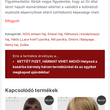
Figyelmeztetés: Kérjük vegye figyelembe, hogy az Ön által
látott hajszín kismértékben eltérhet a valóditól a különböző
eszközök képernyőinek eltérő színfelbontó képessége miatt.
Elfogyott
Kategóriák:
100% emberi haj
,
Emberi haj
,
Félhosszú / középhosszú
haj
,
Hálós (,,Lace front") paróka
,
Női paróka
,
Ombre / Balayage
,
Remy haj
,
Szőke
Erre a termékre érvényes a...
KETTŐT FIZET, HÁRMAT VIHET AKCIÓ!
Helyezd a
kosárba bármely három termékünket és az egyiket
megkapod ajándékba!
Kapcsolódó termékek
Original
Current
Original
Current
Akció!
Akció!
price
price
price
price
was:
is:
was:
is: