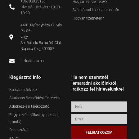
+36703035136
Hogyan rendelhetek?
Hívható: Hétf.-Vas.: 10:00 -
Szállítással kapcsolatos info
18:30
Hogyan fizethetek?
4481, Nyíregyháza, Gulyás
Pál 05.
vagy
Str. Patriciu Barbu 04. Cluj
Napoca, Cluj, 400057
hello@ulala.hu
Kiegészítő info
Ha nem szeretnél
lemaradni akcióinkról,
iratkozz fel hírlevelünkre!
Kapcsolatfelvétel
Általános Szerződési Feltételek
Név
Adatkezelési tájékoztató
Fogyasztói elállási nyilatkozat
Email
(minta)
Panasztétel
FELIRATKOZOM
ANPC