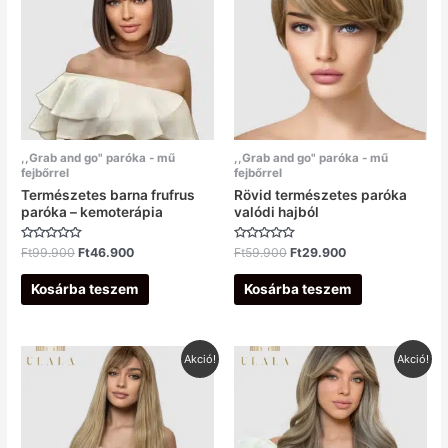
Ft99.900.
Ft46.900.
Ft59.900.
Ft29.900.
,,Grab and go" paróka - mű
,,Grab and go" paróka - mű
fejbőrrel
fejbőrrel
Természetes barna frufrus
Rövid természetes paróka
paróka – kemoterápia
valódi hajból
Értékelés:
Értékelés:
Ft
99.900
Ft
46.900
Ft
59.900
Ft
29.900
0
0
/
/
5
5
Kosárba teszem
Kosárba teszem
Original
Current
Original
Current
Akció!
Akció!
price
price
price
price
was:
is:
was:
is:
Ft69.900.
Ft29.900.
Ft139.900.
Ft56.900.