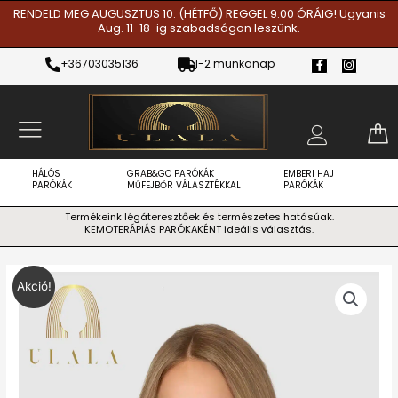
Skip
RENDELD MEG AUGUSZTUS 10. (HÉTFŐ) REGGEL 9:00 ÓRÁIG! Ugyanis
Aug. 11-18-ig szabadságon leszünk.
to
content
F
I
+36703035136
1-2 munkanap
a
n
c
s
e
t
b
a
o
g
o
r
k
a
-
m
f
HÁLÓS
GRAB&GO PARÓKÁK
EMBERI HAJ
PARÓKÁK
MŰFEJBŐR VÁLASZTÉKKAL
PARÓKÁK
Termékeink légáteresztőek és természetes hatásúak.
KEMOTERÁPIÁS PARÓKAKÉNT ideális választás.
Original
Current
Akció!
price
price
was:
is:
Ft280.000.
Ft135.900.