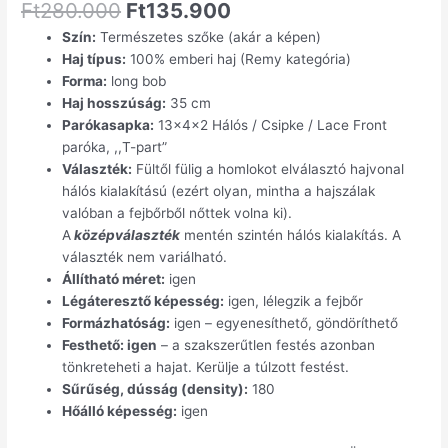
Ft
280.000
Ft
135.900
Szín:
Természetes szőke (akár a képen)
Haj típus:
100% emberi haj (Remy kategória)
Forma:
long bob
Haj hosszúság:
35 cm
Parókasapka:
13x4x2 Hálós / Csipke / Lace Front
paróka, ,,T-part”
Választék:
Fültől fülig a homlokot elválasztó hajvonal
hálós kialakítású (ezért olyan, mintha a hajszálak
valóban a fejbőrből nőttek volna ki).
A
középválaszték
mentén szintén hálós kialakítás. A
választék nem variálható.
Állítható méret:
igen
Légáteresztő képesség:
igen, lélegzik a fejbőr
Formázhatóság:
igen – egyenesíthető, göndöríthető
Festhető: igen
– a szakszerűtlen festés azonban
tönkreteheti a hajat. Kerülje a túlzott festést.
Sűrűség, dússág (density):
180
Hőálló képesség:
igen