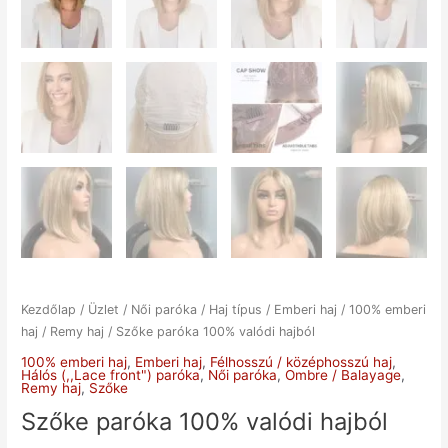
Kezdőlap
/
Üzlet
/
Női paróka
/
Haj típus
/
Emberi haj
/
100% emberi
haj
/
Remy haj
/ Szőke paróka 100% valódi hajból
100% emberi haj
,
Emberi haj
,
Félhosszú / középhosszú haj
,
Hálós (,,Lace front") paróka
,
Női paróka
,
Ombre / Balayage
,
Remy haj
,
Szőke
Szőke paróka 100% valódi hajból