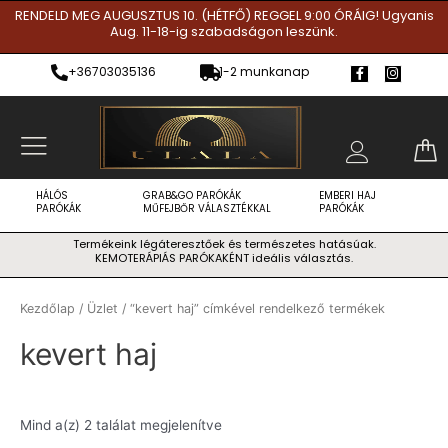
Skip
RENDELD MEG AUGUSZTUS 10. (HÉTFŐ) REGGEL 9:00 ÓRÁIG! Ugyanis
Aug. 11-18-ig szabadságon leszünk.
to
content
F
I
+36703035136
1-2 munkanap
a
n
c
s
e
t
b
a
o
g
o
r
k
a
-
m
f
HÁLÓS
GRAB&GO PARÓKÁK
EMBERI HAJ
PARÓKÁK
MŰFEJBŐR VÁLASZTÉKKAL
PARÓKÁK
Termékeink légáteresztőek és természetes hatásúak.
KEMOTERÁPIÁS PARÓKAKÉNT ideális választás.
Kezdőlap
/
Üzlet
/ “kevert haj” címkével rendelkező termékek
kevert haj
Mind a(z) 2 találat megjelenítve