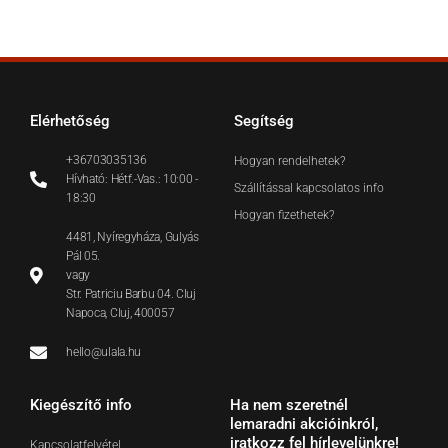
Elérhetőség
Segítség
+36703035136
Hogyan rendelhetek?
Hívható: Hétf.-Vas.: 10:00 -
Szállítással kapcsolatos info
18:30
Hogyan fizethetek?
4481, Nyíregyháza, Gulyás
Pál 05.
vagy
Str. Patriciu Barbu 04. Cluj
Napoca, Cluj, 400057
hello@ulala.hu
Kiegészítő info
Ha nem szeretnél
lemaradni akcióinkról,
iratkozz fel hírlevelünkre!
Kapcsolatfelvétel