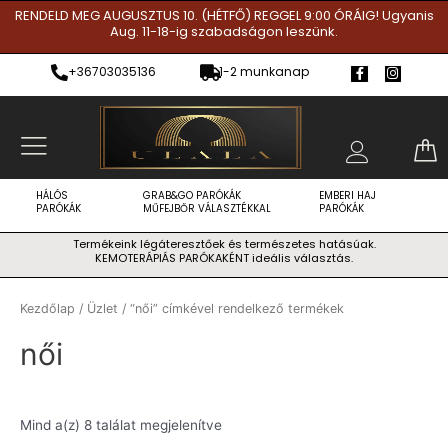
Skip
RENDELD MEG AUGUSZTUS 10. (HÉTFŐ) REGGEL 9:00 ÓRÁIG! Ugyanis
Aug. 11-18-ig szabadságon leszünk.
to
content
F
I
+36703035136
1-2 munkanap
a
n
c
s
e
t
b
a
o
g
o
r
k
a
-
m
f
HÁLÓS
GRAB&GO PARÓKÁK
EMBERI HAJ
PARÓKÁK
MŰFEJBŐR VÁLASZTÉKKAL
PARÓKÁK
Termékeink légáteresztőek és természetes hatásúak.
KEMOTERÁPIÁS PARÓKAKÉNT ideális választás.
Kezdőlap
/
Üzlet
/ “női” címkével rendelkező termékek
női
Mind a(z) 8 találat megjelenítve