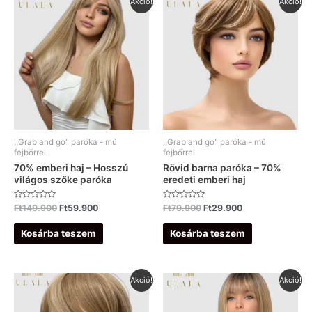
Akció!
Akció!
price
price
price
price
was:
is:
was:
is:
Ft149.900.
Ft59.900.
Ft79.900.
Ft29.900.
,,Grab and go" paróka - mű
,,Grab and go" paróka - mű
fejbőrrel
fejbőrrel
70% emberi haj – Hosszú
Rövid barna paróka – 70%
világos szőke paróka
eredeti emberi haj
Értékelés:
Értékelés:
Ft
149.900
Ft
59.900
Ft
79.900
Ft
29.900
0
0
/
/
5
5
Kosárba teszem
Kosárba teszem
Original
Current
Original
Current
Akció!
Akció!
price
price
price
price
was:
is:
was:
is:
Ft59.900.
Ft29.900.
Ft129.900.
Ft49.900.