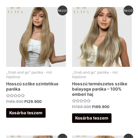
Original
Current
Original
Current
Akció!
Akció!
price
price
price
price
was:
is:
was:
is:
Ft69.900.
Ft29.900.
Ft159.000.
Ft69.900.
,,Grab and go" paróka - mű
,,Grab and go" paróka - mű
fejbőrrel
fejbőrrel
Hosszú szőke szintetikus
Hosszú természetes szőke
paróka
balayage paróka – 100%
emberi haj
Értékelés:
Ft
69.900
Ft
29.900
0
Értékelés:
Ft
159.000
Ft
69.900
/
0
5
Kosárba teszem
/
5
Kosárba teszem
Original
Current
Original
Current