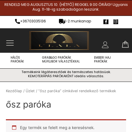
Skip
RENDELD MEG AUGUSZTUS 10. (HÉTFŐ) REGGEL 9:00 ÓRÁIG! Ugyanis
Aug. 11-18-ig szabadságon leszünk.
to
content
F
I
+36703035136
1-2 munkanap
a
n
c
s
e
t
b
a
o
g
o
r
k
a
-
m
f
HÁLÓS
GRAB&GO PARÓKÁK
EMBERI HAJ
PARÓKÁK
MŰFEJBŐR VÁLASZTÉKKAL
PARÓKÁK
Termékeink légáteresztőek és természetes hatásúak.
KEMOTERÁPIÁS PARÓKAKÉNT ideális választás.
Kezdőlap
/
Üzlet
/ “ősz paróka” címkével rendelkező termékek
ősz paróka
Egy termék se felelt meg a keresésnek.