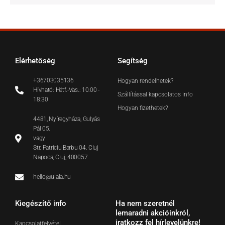
Elérhetőség
Segítség
+36703035136
Hogyan rendelhetek?
Hívható: Hétf.-Vas.: 10:00 -
Szállítással kapcsolatos info
18:30
Hogyan fizethetek?
4481, Nyíregyháza, Gulyás
Pál 05.
vagy
Str. Patriciu Barbu 04. Cluj
Napoca, Cluj, 400057
hello@ulala.hu
Kiegészítő info
Ha nem szeretnél
lemaradni akcióinkról,
iratkozz fel hírlevelünkre!
Kapcsolatfelvétel